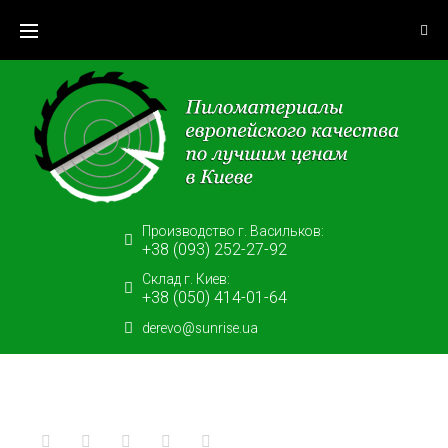
Skip
to
content
Производство г. Васильков:
+38 (093) 252-27-92
Склад г. Киев:
+38 (050) 414-01-64
derevo@sunrise.ua
Facebook
Twitter
Google+
LinkedIn
Pinterest