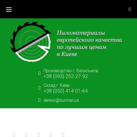
Skip
to
content
Производство г. Васильков:
+38 (093) 252-27-92
Склад г. Киев:
+38 (050) 414-01-64
derevo@sunrise.ua
Facebook
Twitter
Google+
LinkedIn
Pinterest