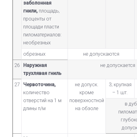
заболонная
гнили,
площадь,
проценты от
площади пласти
пиломатериалов:
необрезных
обрезных
не допускаются
26
Наружная
не допускается
трухлявая гниль
27
Червоточина,
не допуск.
3; крупная
количество
кроме
– 1 шт.
отверстий на 1 м
поверхностной
в ду
длины п/м
на обзоле
пиломат
глубок
допус