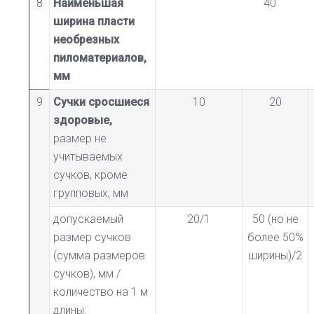
8
Наименьшая
40
ширина пласти
необрезных
пиломатериалов,
мм
9
Сучки сросшиеся
10
20
здоровые,
размер не
учитываемых
сучков, кроме
групповых, мм
допускаемый
20/1
50 (но не
размер сучков
более 50%
(сумма размеров
ширины)/2
сучков), мм /
количество на 1 м
длины: