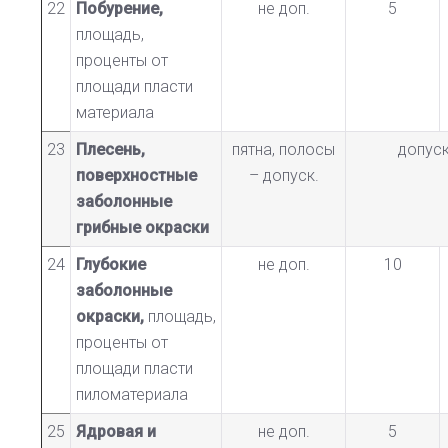
22
Побурение,
не доп.
5
площадь,
проценты от
площади пласти
материала
23
Плесень,
пятна, полосы
допус
поверхностные
– допуск.
заболонные
грибные окраски
24
Глубокие
не доп.
10
заболонные
окраски,
площадь,
проценты от
площади пласти
пиломатериала
25
Ядровая и
не доп.
5