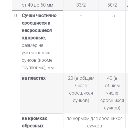
от 40 до 60 мм
33/2
50/2
10
Сучки частично
–
15
сросшиеся и
несросшиеся
здоровые,
размер не
учитываемых
сучков (кроме
групповых), мм
на пластях
20 (в общем
40 (в
числе
общем
сросшихся
числе
сучков)
сросшихся
сучков)
на кромках
по нормам для сросшихся
обрезных
сучков