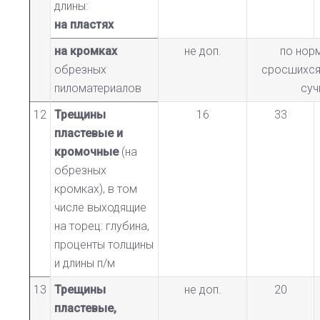
длины:
на пластях
на кромках
не доп.
по нор
обрезных
сросшихся
пиломатериалов
суч
12
Трещины
16
33
пластевые и
кромочные
(на
обрезных
кромках), в том
числе выходящие
на торец: глубина,
проценты толщины
и длины п/м
13
Трещины
не доп.
20
пластевые,