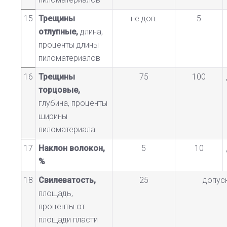
15
Трещины
не доп.
5
отлупные,
длина,
проценты длины
пиломатериалов
16
Трещины
75
100
торцовые,
глубина, проценты
ширины
пиломатериала
17
Наклон волокон,
5
10
%
18
Свилеватость,
25
допус
площадь,
проценты от
площади пласти