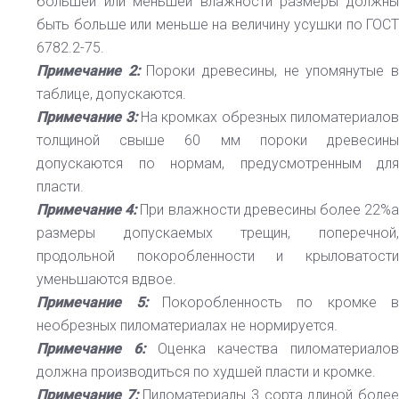
большей или меньшей влажности размеры должны
быть больше или меньше на величину усушки по ГОСТ
6782.2-75.
Примечание 2:
Пороки древесины, не упомянутые в
таблице, допускаются.
Примечание 3:
На кромках обрезных пиломатериало
толщиной свыше 60 мм пороки древесины
допускаются по нормам, предусмотренным для
пласти.
Примечание 4:
При влажности древесины более 22%а
размеры допускаемых трещин, поперечной,
продольной покоробленности и крыловатости
уменьшаются вдвое.
Примечание 5:
Покоробленность по кромке 
необрезных пиломатериалах не нормируется.
Примечание 6:
Оценка качества пиломатериало
должна производиться по худшей пласти и кромке.
Примечание 7:
Пиломатериалы 3 сорта длиной более