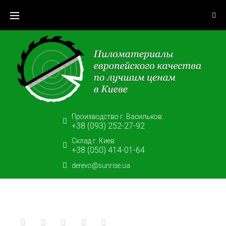
Skip
to
content
Производство г. Васильков:
+38 (093) 252-27-92
Склад г. Киев:
+38 (050) 414-01-64
derevo@sunrise.ua
Facebook
Twitter
Google+
LinkedIn
Pinterest