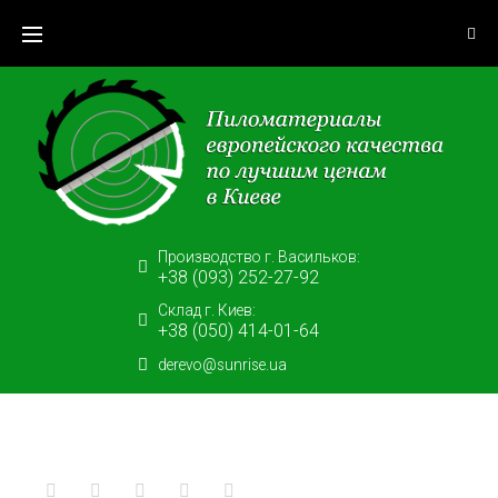
Skip
to
content
Производство г. Васильков:
+38 (093) 252-27-92
Склад г. Киев:
+38 (050) 414-01-64
derevo@sunrise.ua
Facebook
Twitter
Google+
LinkedIn
Pinterest