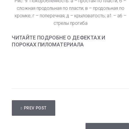
Рис. 9. Покоробленность: а – простая по пласти; б –
сложная продольная по пласти; в – продольная по
кромке; г – поперечная; д – крыловатость; a1 – а6 –
стрелы прогиба
ЧИТАЙТЕ ПОДРОБНЕ О ДЕФЕКТАХ И
ПОРОКАХ ПИЛОМАТЕРИАЛА
НАВИГАЦИЯ
PREV POST
ПО
ЗАПИСЯМ