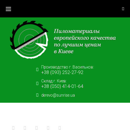
Skip
to
content
Производство г. Васильков:
+38 (093) 252-27-92
Склад г. Киев:
+38 (050) 414-01-64
derevo@sunrise.ua
Facebook
Twitter
Google+
LinkedIn
Pinterest