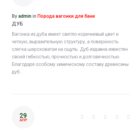
By
admin
in
Порода вагонки для бани
ДУБ
Вагонка из дуба имеет светло-коричневый цвет и
четкую, выразительную структуру, а поверхность
слегка шероховатая на ощупь. Дуб издавна известен
своей гибкостью, прочностью и долговечностью.
Благодаря особому химическому составу древесины
дуб…
29
Facebook
Twitter
Google+
Linke
АПР