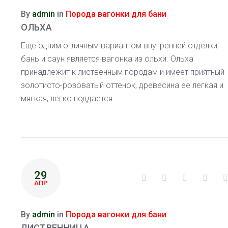
By
admin
in
Порода вагонки для бани
ОЛЬХА
Еще одним отличным вариантом внутренней отделки
бань и саун является вагонка из ольхи. Ольха
принадлежит к лиственным породам и имеет приятный
золотисто-розоватый оттенок, древесина ее легкая и
мягкая, легко поддается…
29
Facebook
Twitter
Google+
Linke
АПР
By
admin
in
Порода вагонки для бани
ЛИСТВЕННИЦА