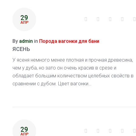
29
Facebook
Twitter
Google+
Linke
АПР
By
admin
in
Порода вагонки для бани
ЯСЕНЬ
У ясеня немного менее плотная и прочная древесина,
чем у дуба, но зато он очень красив в срезе и
обладает большим количеством целебных свойств в
сравнении с дубом. Цвет вагонки…
29
Facebook
Twitter
Google+
Linke
АПР