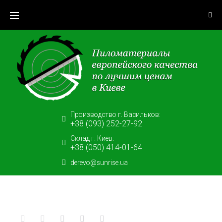
Skip
to
content
Производство г. Васильков:
+38 (093) 252-27-92
Склад г. Киев:
+38 (050) 414-01-64
derevo@sunrise.ua
Facebook
Twitter
Google+
LinkedIn
Pinterest