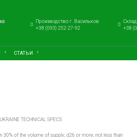
Производство г. Васильков:
Склад 
+38 (093) 252-27-92
+38 (
И
СТАТЬИ
UKRAINE TECHNICAL SPECS
30% of the volume of supply; d26 or more, not less than