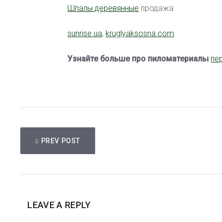
Шпалы деревянные
продажа
sunrise.ua
,
kruglyaksosna.com
Узнайте больше про пиломатериалы
пе
НАВИГАЦИЯ
PREV POST
ПО
ЗАПИСЯМ
LEAVE A REPLY