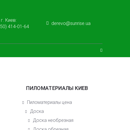
г. Киев:
derevo@sunrise.ua
050) 414-01-64
ПИЛОМАТЕРИАЛЫ КИЕВ
Пиломатериалы цена
Доска
Доска необрезная
Доска обрезная