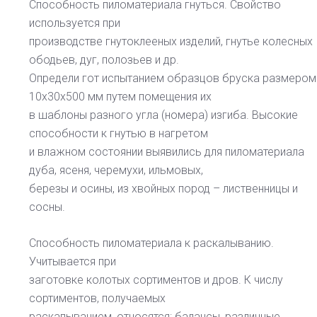
Способность пиломатериала гнуться. Свойство
используется при
производстве гнутоклееных изделий, гнутье колесных
ободьев, дуг, полозьев и др.
Определи гот испытанием образцов бруска размером
10x30x500 мм путем помещения их
в шаблоны разного угла (номера) изгиба. Высокие
способности к гнутью в нагретом
и влажном состоянии выявились для пиломатериала
дуба, ясеня, черемухи, ильмовых,
березы и осины, из хвойных пород – лиственницы и
сосны.
Способность пиломатериала к раскалыванию.
Учитывается при
заготовке колотых сортиментов и дров. К числу
сортиментов, получаемых
раскапыванием, относятся: балансы, различные