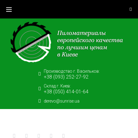
Skip
to
content
Производство г. Васильков:
+38 (093) 252-27-92
Склад г. Киев:
+38 (050) 414-01-64
derevo@sunrise.ua
Facebook
Twitter
Google+
LinkedIn
Pinterest