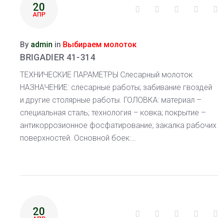
20
Facebook
Twitter
Google+
Linke
АПР
By
admin
in
Выбираем молоток
BRIGADIER 41-314
ТЕХНИЧЕСКИЕ ПАРАМЕТРЫ Слесарный молоток
НАЗНАЧЕНИЕ: слесарные работы; забивание гвоздей
и другие столярные работы. ГОЛОВКА: материал –
специальная сталь; технология – ковка; покрытие –
антикоррозионное фосфатирование; закалка рабочих
поверхностей. Основной боек:…
20
Facebook
Twitter
Google+
Linke