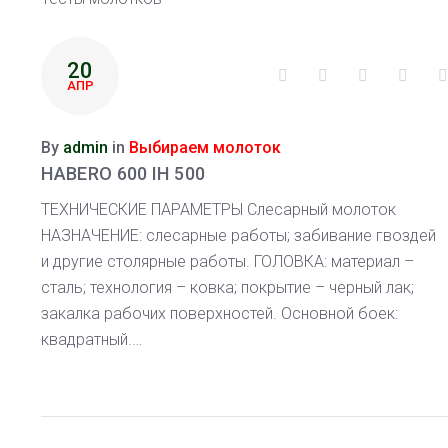
РУБРИКА:
ВЫБИРАЕМ
МОЛОТОК
20
Facebook
Twitter
Google+
Linke
АПР
By
admin
in
Выбираем молоток
HABERO 600 IH 500
ТЕХНИЧЕСКИЕ ПАРАМЕТРЫ Слесарный молоток
НАЗНАЧЕНИЕ: слесарные работы; забивание гвоздей
и другие столярные работы. ГОЛОВКА: материал –
сталь; технология – ковка; покрытие – черный лак;
закалка рабочих поверхностей. Основной боек:
квадратный.…