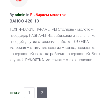
АПР
By
admin
in
Выбираем молоток
BAHCO 428-13
ТЕХНИЧЕСКИЕ ПАРАМЕТРЫ Столярный молоток-
гвоздодер НАЗНАЧЕНИЕ: забивание и извлечение
гвоздей; другие столярные работы. ГОЛОВКА:
материал – сталь; технология – ковка; полировка
поверхностей; закалка рабочих поверхностей. Боек:
круглый. РУКОЯТКА: материал – стекловолокно…
НАВИГАЦИЯ
1
2
PREV
ПО
ЗАПИСЯМ